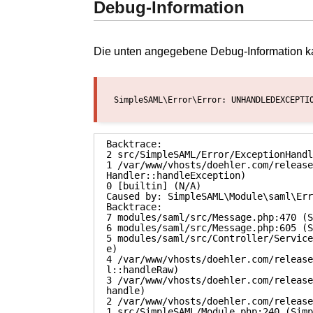
Debug-Information
Die unten angegebene Debug-Information ka
SimpleSAML\Error\Error: UNHANDLEDEXCEPTI
Backtrace:

2 src/SimpleSAML/Error/ExceptionHandl
1 /var/www/vhosts/doehler.com/release
Handler::handleException)

0 [builtin] (N/A)

Caused by: SimpleSAML\Module\saml\Err
Backtrace:

7 modules/saml/src/Message.php:470 (S
6 modules/saml/src/Message.php:605 (S
5 modules/saml/src/Controller/Service
e)

4 /var/www/vhosts/doehler.com/release
l::handleRaw)

3 /var/www/vhosts/doehler.com/release
handle)

2 /var/www/vhosts/doehler.com/release
1 src/SimpleSAML/Module.php:240 (Simp