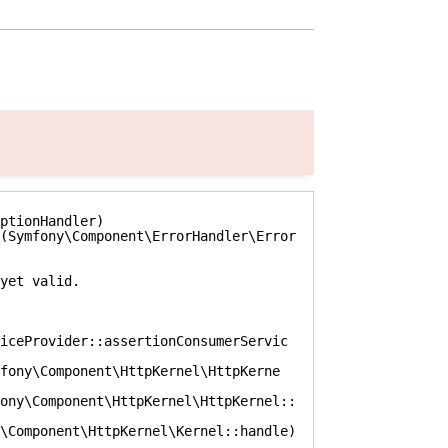
ptionHandler)

(Symfony\Component\ErrorHandler\Error
yet valid.

iceProvider::assertionConsumerServic
fony\Component\HttpKernel\HttpKerne
ony\Component\HttpKernel\HttpKernel::
\Component\HttpKernel\Kernel::handle)
