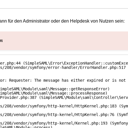
nn für den Administrator oder den Helpdesk von Nutzen sein:
ON
er.php:44 (SimpleSAML\Error\ExceptionHandler::customExce
s/208/vendor/symfony/error-handler/ErrorHandler.php:517 
or: Requester: The message has either expired or is not 
impleSAML\Module\saml\Message::getResponseError)

impleSAML\Module\saml\Message::processResponse)

Provider.php:387 (SimpleSAML\Module\saml\Controller\Serv
s/208/vendor/symfony/http-kernel/HttpKernel.php:183 (Sym
s/208/vendor/symfony/http-kernel/HttpKernel.php:76 (Symf
s/208/vendor/symfony/http-kernel/Kernel.php:193 (Symfony
leSAML\Module::process)
