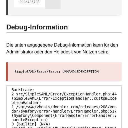
999e435798
Debug-Information
Die unten angegebene Debug-Information kann für den
Administrator oder den Helpdesk von Nutzen sein:
SimpleSAML\Error\Error: UNHANDLEDEXCEPTION
Backtrace:

2 src/SimpleSAML/Error/ExceptionHandler.php:44 
(SimpleSAML\Error\ExceptionHandler::customExce
ptionHandler)

1 /var/www/vhosts/doehler.com/releases/208/ven
dor/symfony/error-handler/ErrorHandler.php:517 
(Symfony\Component\ErrorHandler\ErrorHandler::
handleException)

0 [builtin] (N/A)
