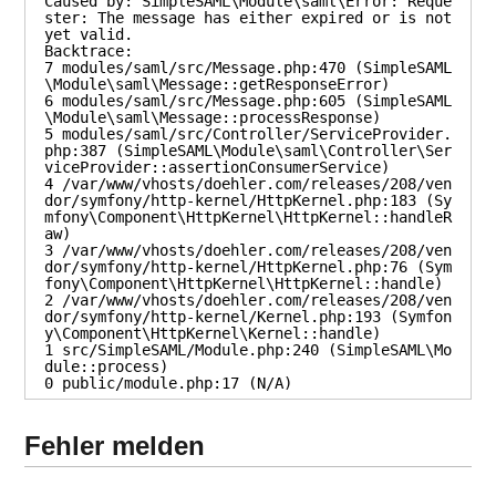
Caused by: SimpleSAML\Module\saml\Error: Reque
ster: The message has either expired or is not 
yet valid.

Backtrace:

7 modules/saml/src/Message.php:470 (SimpleSAML
\Module\saml\Message::getResponseError)

6 modules/saml/src/Message.php:605 (SimpleSAML
\Module\saml\Message::processResponse)

5 modules/saml/src/Controller/ServiceProvider.
php:387 (SimpleSAML\Module\saml\Controller\Ser
viceProvider::assertionConsumerService)

4 /var/www/vhosts/doehler.com/releases/208/ven
dor/symfony/http-kernel/HttpKernel.php:183 (Sy
mfony\Component\HttpKernel\HttpKernel::handleR
aw)

3 /var/www/vhosts/doehler.com/releases/208/ven
dor/symfony/http-kernel/HttpKernel.php:76 (Sym
fony\Component\HttpKernel\HttpKernel::handle)

2 /var/www/vhosts/doehler.com/releases/208/ven
dor/symfony/http-kernel/Kernel.php:193 (Symfon
y\Component\HttpKernel\Kernel::handle)

1 src/SimpleSAML/Module.php:240 (SimpleSAML\Mo
dule::process)

0 public/module.php:17 (N/A)
Fehler melden